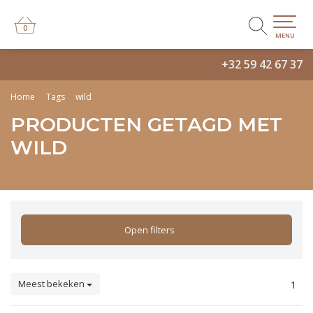
0
0
MENU
+32 59 42 67 37
Home
Tags
wild
PRODUCTEN GETAGD MET
WILD
Open filters
Meest bekeken
1