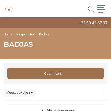
0
0
MENU
+32 59 42 67 37
Home
Slaapcomfort
Badjas
BADJAS
Open filters
Meest bekeken
1
Liefde voor interieur