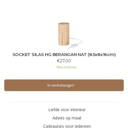
SOCKET SILAS HG BERANGAN NAT (8.5x8x16cm)
€27,00
Beschikbaar
In winkelwagen
In winkelwagen
Liefde voor interieur
Advies op maat
Cadeautjes voor iedereen