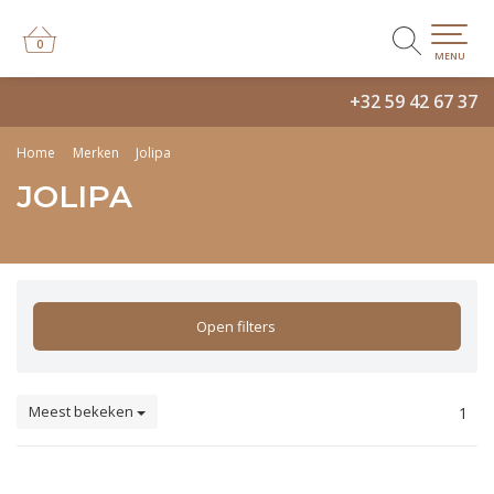
0
0
MENU
+32 59 42 67 37
Home
Merken
Jolipa
JOLIPA
Open filters
Meest bekeken
1