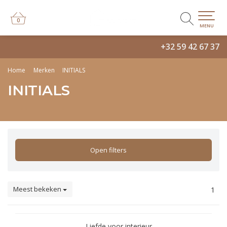
0
0
MENU
+32 59 42 67 37
Home
Merken
INITIALS
INITIALS
Open filters
Meest bekeken
1
Liefde voor interieur