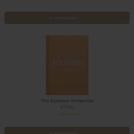
In winkelwagen
In winkelwagen
The Essence of Hermés
€17,95
Beschikbaar
In winkelwagen
In winkelwagen