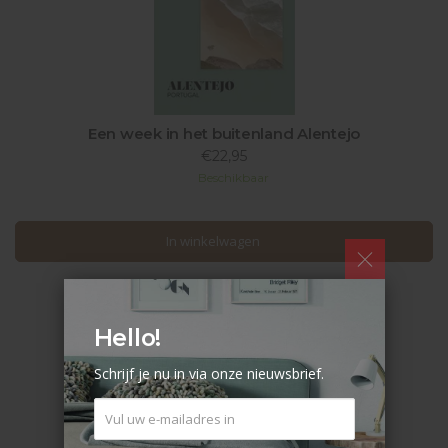
Een week in het buitenland Alentejo
€22,95
Beschikbaar
In winkelwagen
In winkelwagen
Hello!
Schrijf je nu in via onze nieuwsbrief.