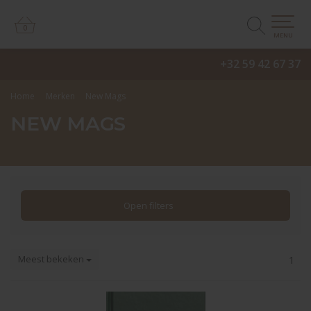
0
0
MENU
+32 59 42 67 37
Home
Merken
New Mags
NEW MAGS
Open filters
Meest bekeken
1