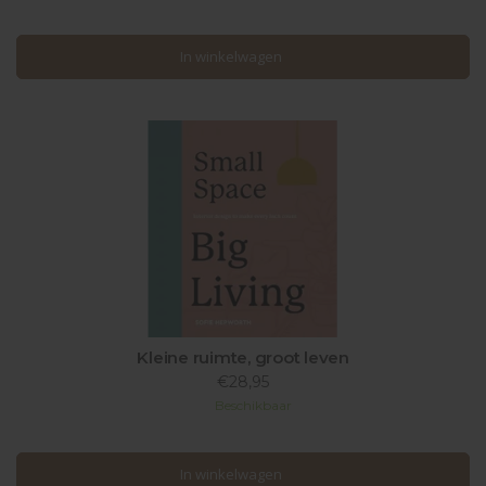
In winkelwagen
In winkelwagen
Kleine ruimte, groot leven
€28,95
Beschikbaar
In winkelwagen
In winkelwagen