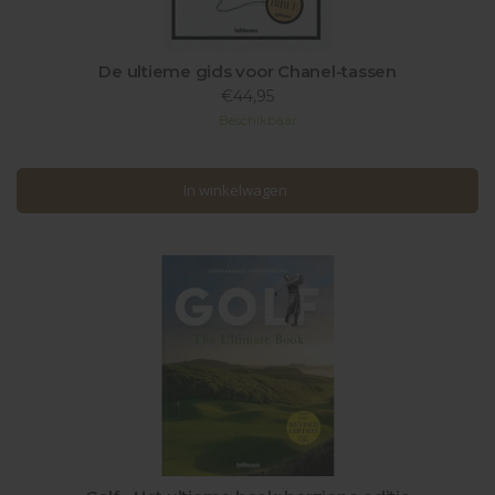
De ultieme gids voor Chanel-tassen
€44,95
Beschikbaar
In winkelwagen
In winkelwagen