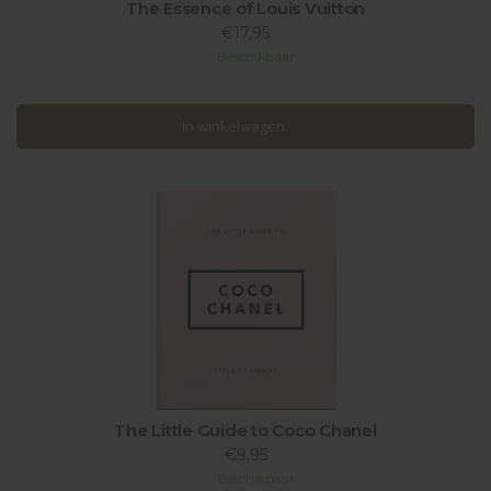
The Essence of Louis Vuitton
€17,95
Beschikbaar
In winkelwagen
In winkelwagen
The Little Guide to Coco Chanel
€9,95
Beschikbaar