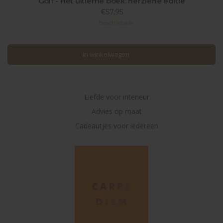
Golf - Het ultieme boek: herziene editie
€57,95
Beschikbaar
In winkelwagen
In winkelwagen
Liefde voor interieur
Advies op maat
Cadeautjes voor iedereen