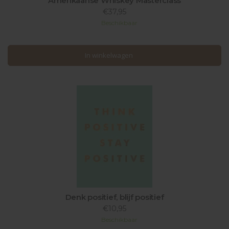
Amerikaanse Whiskey Masterclass
€37,95
Beschikbaar
In winkelwagen
In winkelwagen
Denk positief, blijf positief
€10,95
Beschikbaar