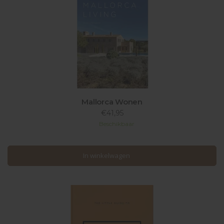
Mallorca Wonen
€41,95
Beschikbaar
In winkelwagen
In winkelwagen