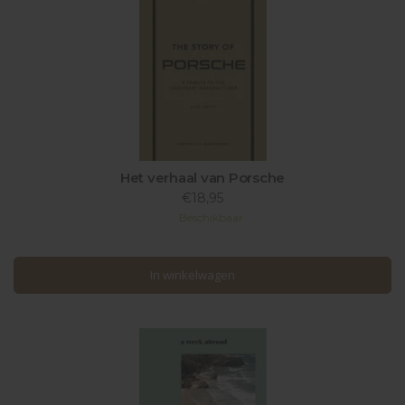
Het verhaal van Porsche
€18,95
Beschikbaar
In winkelwagen
In winkelwagen