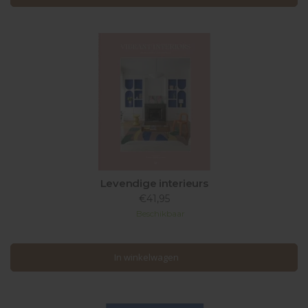
Levendige interieurs
€41,95
Beschikbaar
In winkelwagen
In winkelwagen