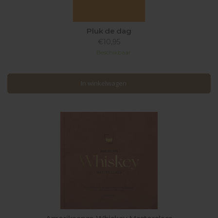
Pluk de dag
€10,95
Beschikbaar
In winkelwagen
In winkelwagen