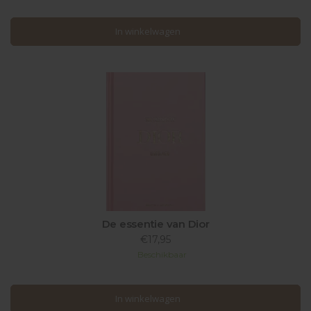
In winkelwagen
In winkelwagen
De essentie van Dior
€17,95
Beschikbaar
In winkelwagen
In winkelwagen