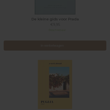
De kleine gids voor Prada
€9,95
Beschikbaar
In winkelwagen
In winkelwagen