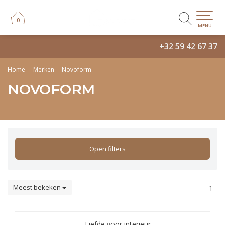
0
0
MENU
+32 59 42 67 37
Home
Merken
Novoform
NOVOFORM
Open filters
Meest bekeken
1
Liefde voor interieur