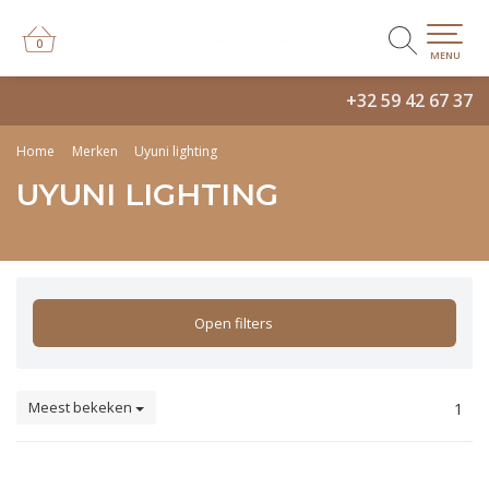
0
0
MENU
+32 59 42 67 37
Home
Merken
Uyuni lighting
UYUNI LIGHTING
Open filters
Meest bekeken
1