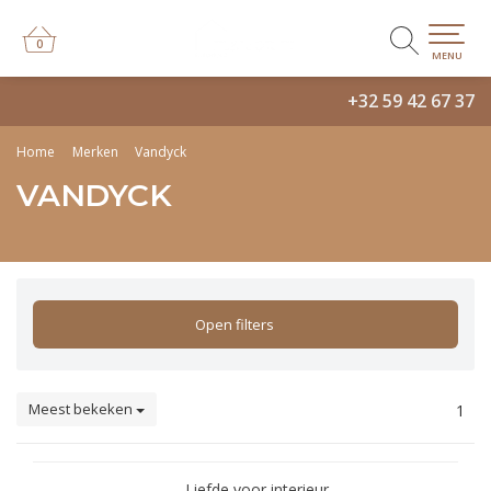
0
0
MENU
+32 59 42 67 37
Home
Merken
Vandyck
VANDYCK
Open filters
Meest bekeken
1
Liefde voor interieur