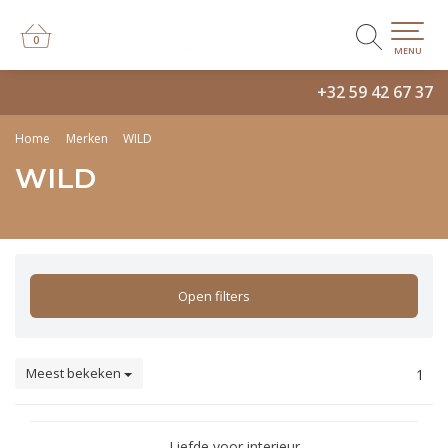
0
0
MENU
+32 59 42 67 37
Home
Merken
WILD
WILD
Open filters
Meest bekeken
1
Liefde voor interieur