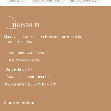
geur
(34)
Geurstokjes
(19)
geurstokken
(30)
Maak van jouw huis een thuis met onze unieke
interieurcreaties.
Oostendelaan 272a/a2
8430 Middelkerke
+32 59 42 67 37
info@maisonm-interieur.be
btw-nummer: BE0679.894.279
Klantenservice