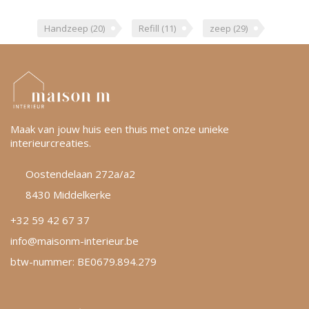
Handzeep
(20)
Refill
(11)
zeep
(29)
Maak van jouw huis een thuis met onze unieke
interieurcreaties.
Oostendelaan 272a/a2
8430 Middelkerke
+32 59 42 67 37
info@maisonm-interieur.be
btw-nummer: BE0679.894.279