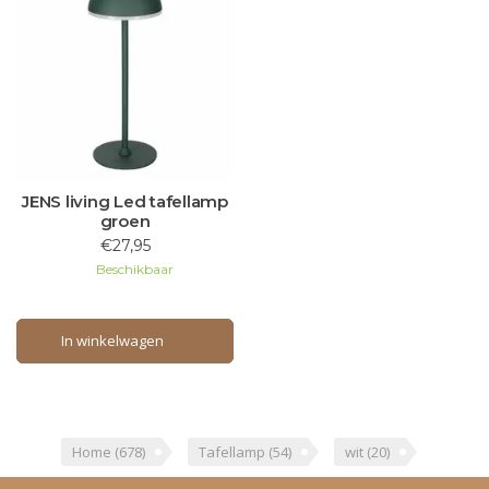
JENS living Led tafellamp
groen
€27,95
Beschikbaar
In winkelwagen
In winkelwagen
Home
(678)
Tafellamp
(54)
wit
(20)