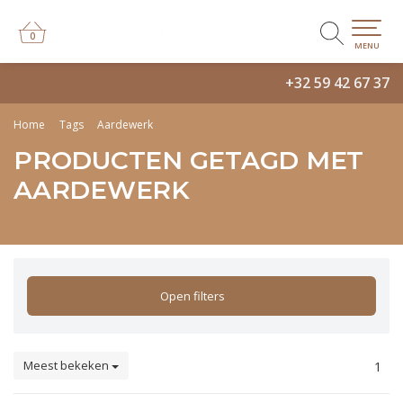
0
0
MENU
+32 59 42 67 37
Home
Tags
Aardewerk
PRODUCTEN GETAGD MET
AARDEWERK
Open filters
Meest bekeken
1