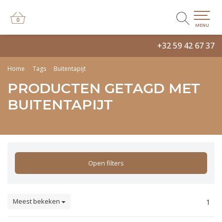
0
0
MENU
+32 59 42 67 37
Home
Tags
Buitentapijt
PRODUCTEN GETAGD MET
BUITENTAPIJT
Open filters
Meest bekeken
1