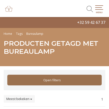
0
0
MENU
+32 59 42 67 37
Home
Tags
Bureaulamp
PRODUCTEN GETAGD MET
BUREAULAMP
Open filters
Meest bekeken
1