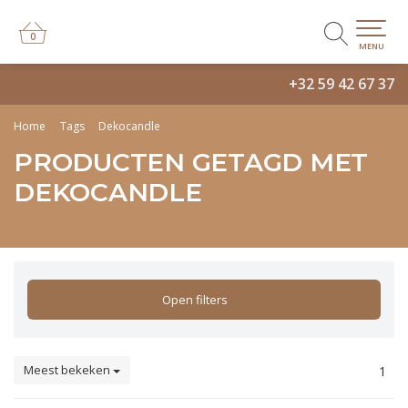
0
0
MENU
+32 59 42 67 37
Home
Tags
Dekocandle
PRODUCTEN GETAGD MET
DEKOCANDLE
Open filters
Meest bekeken
1