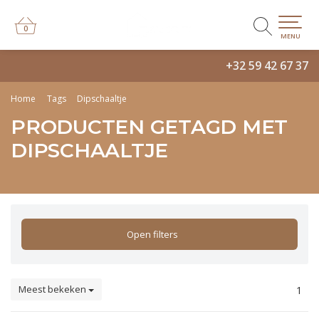
0
0
MENU
+32 59 42 67 37
Home
Tags
Dipschaaltje
PRODUCTEN GETAGD MET
DIPSCHAALTJE
Open filters
Meest bekeken
1