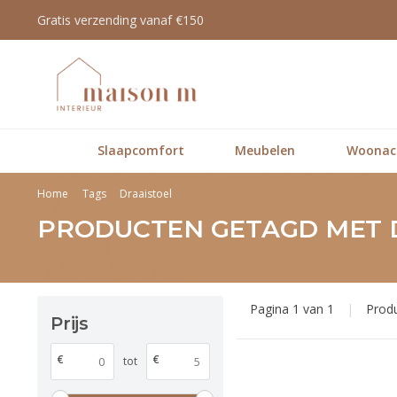
Gratis verzending vanaf €150
Slaapcomfort
Meubelen
Woonacc
Home
Tags
Draaistoel
PRODUCTEN GETAGD MET 
Pagina 1 van 1
|
Prod
Prijs
€
€
tot