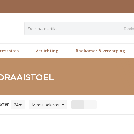
Zoek
essoires
Verlichting
Badkamer & verzorging
DRAAISTOEL
ucten
24
Meest bekeken