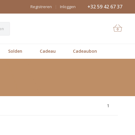
+32 59 42 67 37
Registreren
|
Inloggen
en
0
Solden
Cadeau
Cadeaubon
1