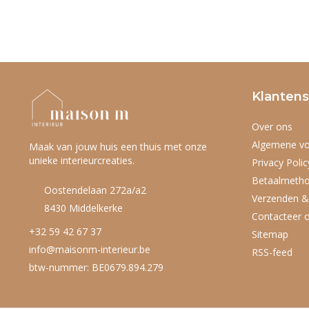
Klantens
Over ons
Algemene v
Maak van jouw huis een thuis met onze
unieke interieurcreaties.
Privacy Polic
Betaalmeth
Oostendelaan 272a/a2
Verzenden &
8430 Middelkerke
Contacteer 
+32 59 42 67 37
Sitemap
info@maisonm-interieur.be
RSS-feed
btw-nummer: BE0679.894.279