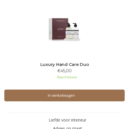
Luxury Hand Care Duo
€45,00
Beschikbaar
In winkelwagen
In winkelwagen
Liefde voor interieur
Advies op maat