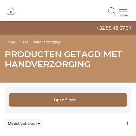
0
0
MENU
+32 59 42 67 37
Home
Tags
handverzorging
PRODUCTEN GETAGD MET
HANDVERZORGING
Open filters
Meest bekeken
1