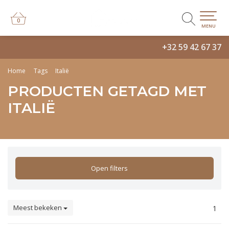
0
0
MENU
+32 59 42 67 37
Home
Tags
Italië
PRODUCTEN GETAGD MET
ITALIË
Open filters
Meest bekeken
1