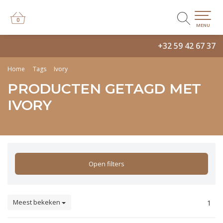
0
0
MENU
+32 59 42 67 37
Home
Tags
Ivory
PRODUCTEN GETAGD MET
IVORY
Open filters
Meest bekeken
1