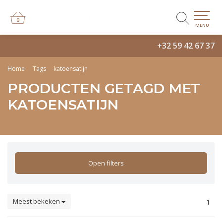
0
0
MENU
+32 59 42 67 37
Home
Tags
katoensatijn
PRODUCTEN GETAGD MET
KATOENSATIJN
Open filters
Meest bekeken
1