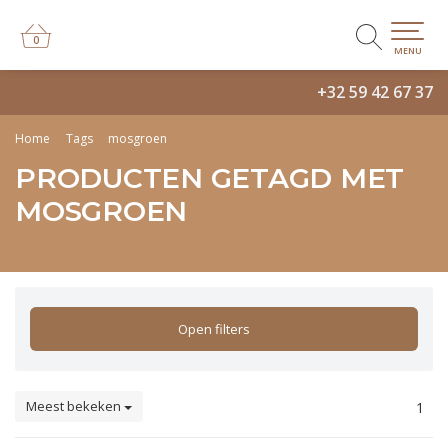
0
0
MENU
+32 59 42 67 37
Home
Tags
mosgroen
PRODUCTEN GETAGD MET
MOSGROEN
Open filters
Meest bekeken
1