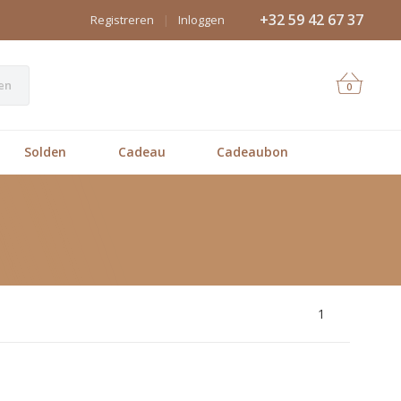
+32 59 42 67 37
Registreren
|
Inloggen
en
0
Solden
Cadeau
Cadeaubon
1