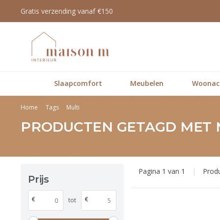
Gratis verzending vanaf €150
Slaapcomfort
Meubelen
Woonacc
Home
Tags
Multi
PRODUCTEN GETAGD MET 
Pagina 1 van 1
|
Prod
Prijs
€
€
tot