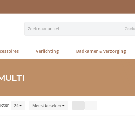
Zoek
essoires
Verlichting
Badkamer & verzorging
MULTI
ucten
24
Meest bekeken