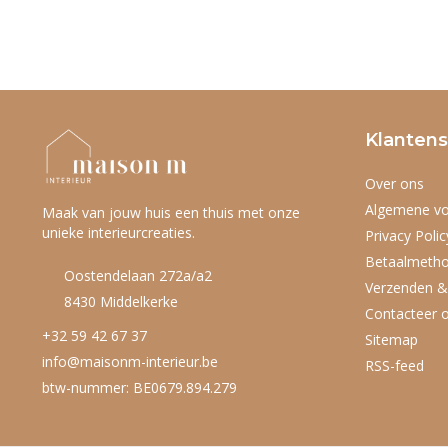
Klantens
Over ons
Algemene v
Maak van jouw huis een thuis met onze
unieke interieurcreaties.
Privacy Polic
Betaalmeth
Oostendelaan 272a/a2
Verzenden &
8430 Middelkerke
Contacteer 
+32 59 42 67 37
Sitemap
info@maisonm-interieur.be
RSS-feed
btw-nummer: BE0679.894.279