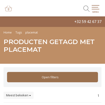
0
0
MENU
+32 59 42 67 37
Home
Tags
placemat
PRODUCTEN GETAGD MET
PLACEMAT
Open filters
Meest bekeken
1