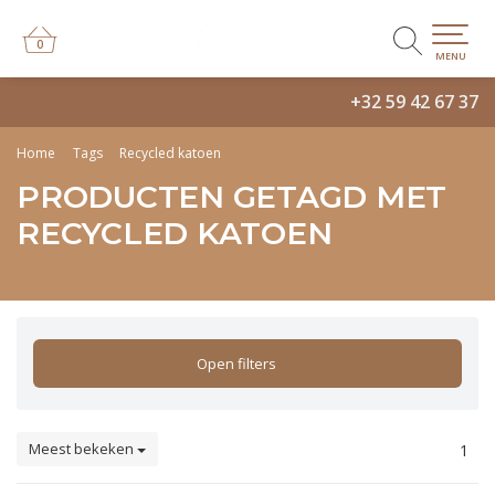
0
0
MENU
+32 59 42 67 37
Home
Tags
Recycled katoen
PRODUCTEN GETAGD MET
RECYCLED KATOEN
Open filters
Meest bekeken
1