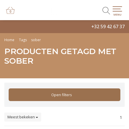
0
0
MENU
+32 59 42 67 37
Home
Tags
sober
PRODUCTEN GETAGD MET
SOBER
Open filters
Meest bekeken
1