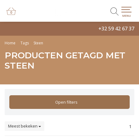
0
0
MENU
+32 59 42 67 37
Home
Tags
Steen
PRODUCTEN GETAGD MET
STEEN
Open filters
Meest bekeken
1