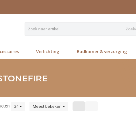
Zoek
essoires
Verlichting
Badkamer & verzorging
STONEFIRE
ucten
24
Meest bekeken