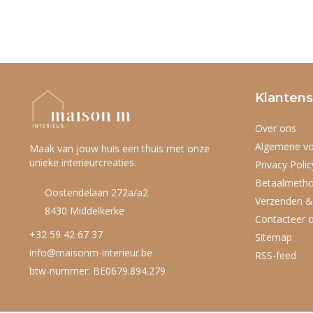
Klantens
Over ons
Algemene v
Maak van jouw huis een thuis met onze
unieke interieurcreaties.
Privacy Polic
Betaalmeth
Oostendelaan 272a/a2
Verzenden &
8430 Middelkerke
Contacteer 
+32 59 42 67 37
Sitemap
info@maisonm-interieur.be
RSS-feed
btw-nummer: BE0679.894.279