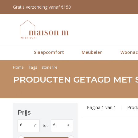
Gratis verzending vanaf €150
Slaapcomfort
Meubelen
Woonacc
Home
Tags
stonefire
PRODUCTEN GETAGD MET 
Pagina 1 van 1
|
Prod
Prijs
€
€
tot