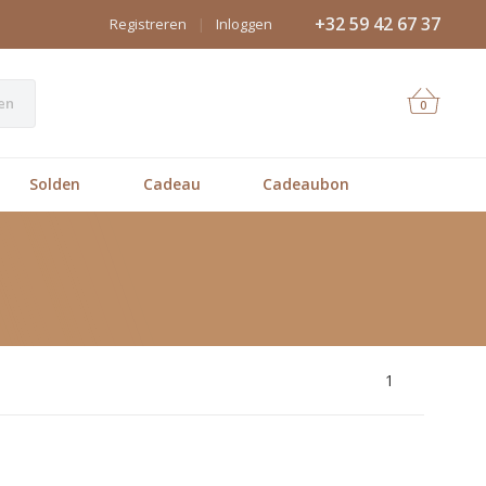
+32 59 42 67 37
Registreren
|
Inloggen
en
0
Solden
Cadeau
Cadeaubon
1