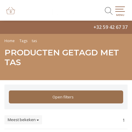
0
0
MENU
+32 59 42 67 37
Home
Tags
tas
PRODUCTEN GETAGD MET
TAS
Open filters
Meest bekeken
1