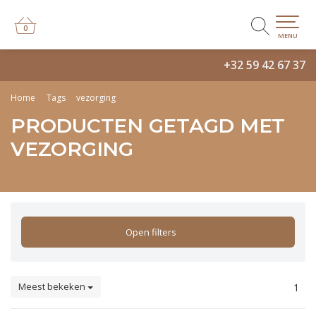
0
0
MENU
+32 59 42 67 37
Home
Tags
vezorging
PRODUCTEN GETAGD MET
VEZORGING
Open filters
Meest bekeken
1