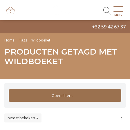
0
0
MENU
+32 59 42 67 37
Home
Tags
Wildboeket
PRODUCTEN GETAGD MET
WILDBOEKET
Open filters
Meest bekeken
1